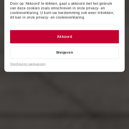
Door op 'Akkoord' te klikken, gaat u akkoord met het gebruik
van deze cookies zoals omschreven in onze
privacy- en
cookieverklaring
. U kunt uw toestemming ook weer intrekken,
dit kan in onze
privacy- en cookieverklaring
.
Akkoord
Weigeren
Voorkeuren aanpassen