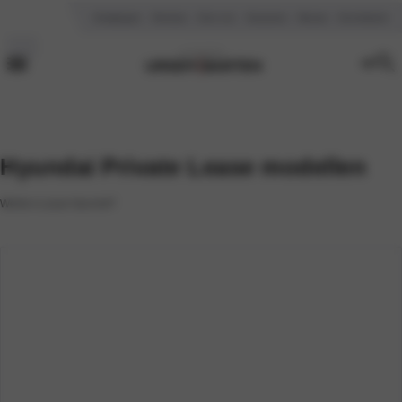
Vestigingen
Reviews
Over ons
Vacatures
Nieuws
Kennisbank
Hyundai Private Lease modellen
Welke is jouw favoriet?