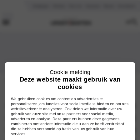
Vestigingen
Reviews
Over ons
Vacatures
Nieuws
Kennisbank
Cookie melding
Deze website maakt gebruik van
Home
Reviews
cookies
We gebruiken cookies om content en advertenties te
personaliseren, om functies voor social media te bieden en om ons
Onze merken
websiteverkeer te analyseren. Ook delen we informatie over uw
gebruik van onze site met onze partners voor social media,
Hyundai
Auto zoeken
adverteren en analyse. Deze partners kunnen deze gegevens
combineren met andere informatie die u aan ze heeft verstrekt of
Mitsubishi
die ze hebben verzameld op basis van uw gebruik van hun
Voorraad nieuw
Services
services.
Nissan