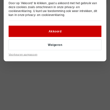
Occasions
Onderhoud
Ursem Barten
Door op 'Akkoord' te klikken, gaat u akkoord met het gebruik van
deze cookies zoals omschreven in onze
privacy- en
Omoda
Elektrische auto's
Werkplaatsafspraak
Vestigingen
cookieverklaring
. U kunt uw toestemming ook weer intrekken, dit
kan in onze
privacy- en cookieverklaring
.
Jaecoo
Hybride auto's
Inruilwaarde berekenen
Over ons
Alle modellen
Autoschade
Vacatures
Akkoord
© 2026
Privacy- en cookieverklaring
Pechhulp
Nieuws
Algemene voorwaarden
Contact
Weigeren
Voorkeuren aanpassen