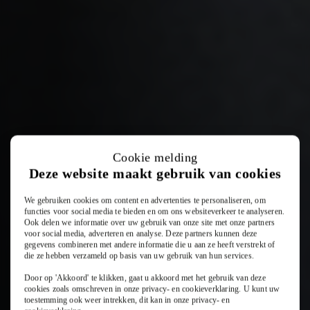
Cookie melding
Deze website maakt gebruik van cookies
We gebruiken cookies om content en advertenties te personaliseren, om
functies voor social media te bieden en om ons websiteverkeer te analyseren.
Ook delen we informatie over uw gebruik van onze site met onze partners
voor social media, adverteren en analyse. Deze partners kunnen deze
gegevens combineren met andere informatie die u aan ze heeft verstrekt of
die ze hebben verzameld op basis van uw gebruik van hun services.
Door op 'Akkoord' te klikken, gaat u akkoord met het gebruik van deze
cookies zoals omschreven in onze
privacy- en cookieverklaring
. U kunt uw
toestemming ook weer intrekken, dit kan in onze
privacy- en