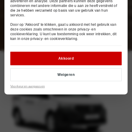
adverteren en analyse. Deze partners kunnen deze gegevens
combineren met andere informatie die u aan ze heeft verstrekt of
die ze hebben verzameld op basis van uw gebruik van hun
services.
Door op 'Akkoord' te klikken, gaat u akkoord met het gebruik van
deze cookies zoals omschreven in onze
privacy- en
cookieverklaring
. U kunt uw toestemming ook weer intrekken, dit
kan in onze
privacy- en cookieverklaring
.
Akkoord
Weigeren
Voorkeuren aanpassen