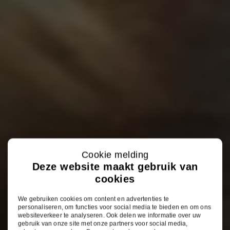
Cookie melding
Deze website maakt gebruik van
cookies
We gebruiken cookies om content en advertenties te
personaliseren, om functies voor social media te bieden en om ons
websiteverkeer te analyseren. Ook delen we informatie over uw
gebruik van onze site met onze partners voor social media,