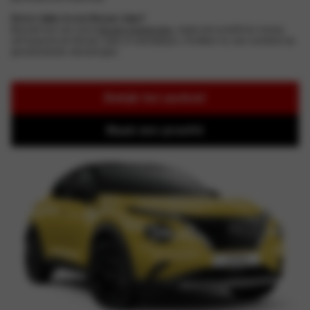
Direct rijden in een Nissan Juke?
Bezoek een van onze
Nissan-showrooms
, maak een proefrit en ervaar
zelf waarom de Nissan Juke zo veelzijdig is. Profiteer nu van voordeel op
geselecteerde uitvoeringen.
Bekijk het aanbod
Maak een proefrit