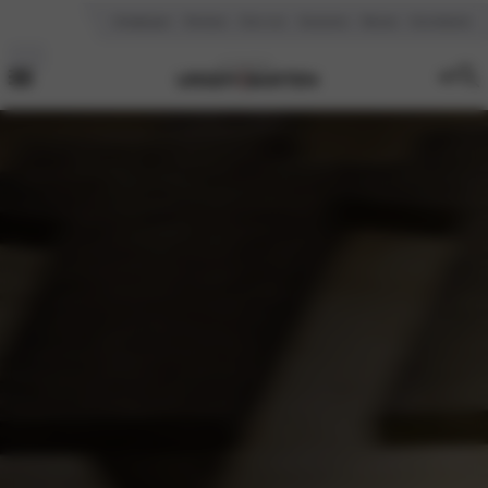
Vestigingen
Reviews
Over ons
Vacatures
Nieuws
Kennisbank