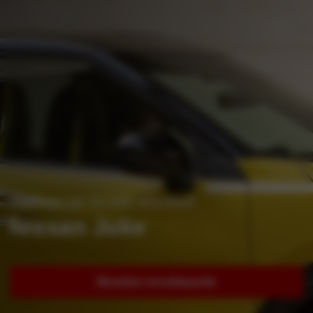
Profiteer tot €3.000 voordeel!
Nissan Juke
Bereken inruilwaarde