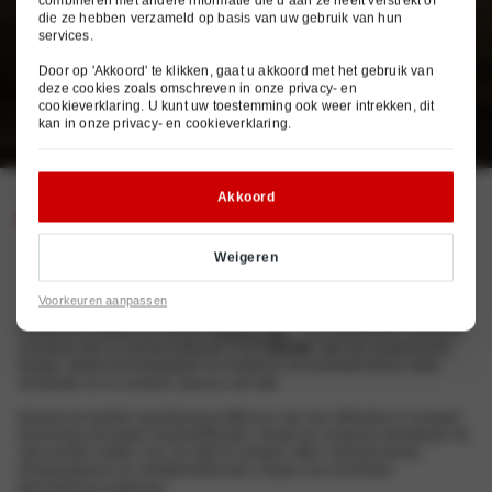
combineren met andere informatie die u aan ze heeft verstrekt of
die ze hebben verzameld op basis van uw gebruik van hun
services.
Door op 'Akkoord' te klikken, gaat u akkoord met het gebruik van
deze cookies zoals omschreven in onze
privacy- en
cookieverklaring
. U kunt uw toestemming ook weer intrekken, dit
kan in onze
privacy- en cookieverklaring
.
Akkoord
Profiteer tijdelijk van enorm voordeel
Nissan Juke: Compacte crossover
Weigeren
vol innovatie
Voorkeuren aanpassen
Ontdek de volledig vernieuwde
Nissan Juke
– een opvallende compacte
crossover die nu ook beschikbaar is als
hybride
. Met zijn karaktervolle
design, slimme technologieën en moderne connectiviteit blijf je altijd
verbonden en in controle, waar je ook rijdt.
Dankzij de hybride aandrijving profiteer je van een efficiënte en soepele
rijervaring met lagere brandstofkosten, terwijl de compacte afmetingen de
Juke perfect maken voor de stad én langere ritten. Geavanceerde
rijhulpsystemen en veiligheidsfuncties zorgen voor maximale
gemoedsrust onderweg.