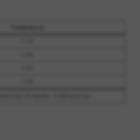
Vanafprijs p.m.
€ 579
€ 629
€ 679
€ 749
tional Lease, 60 maanden, 10.000 km per jaar