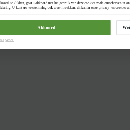
koord' te klikken, gaat u akkoord met het gebruik van deze cookies zoals omschreven in o
rklaring
. U kunt uw toestemming ook weer intrekken, dit kan in onze
privacy- en cookiever
Wei
Akkoord
aanpassen