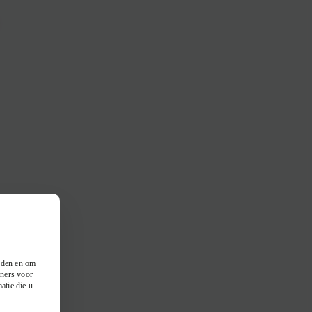
ieden en om
tners voor
atie die u