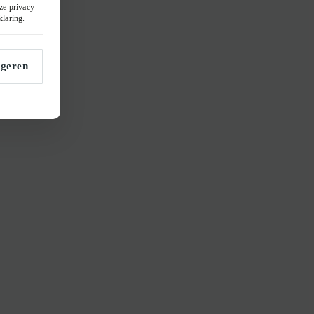
nze
privacy-
klaring
.
geren