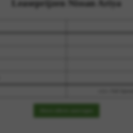
Leaseprijzen Nissan Ariya
o.b.v. Full Opera
Direct offerte aanvragen