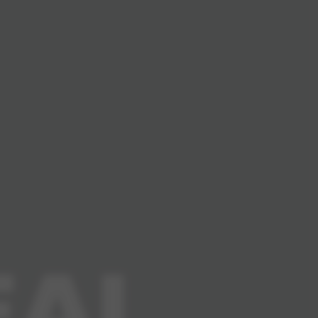
 Lease modellen
 Business Editions
gen kolom titel
i nieuws
 vestigingen
i N Store
i kennisbank