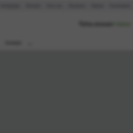
Vestigingen
Reviews
Over ons
Vacatures
Nieuws
Kennisbank
Plan afspraak
Acties
Contact