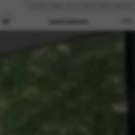
Vestigingen
Reviews
Over ons
Vacatures
Nieuws
Kennisbank