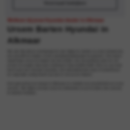
Voorraad bekijken
Welkom bij jouw Hyundai dealer in Alkmaar
Ursem Barten Hyundai in
Alkmaar
We zijn blij dat je overweegt om een kijkje te nemen in onze showroom,
een proefrit te maken of een werkplaatsafspraak te plannen. Ons team
staat klaar om je te helpen bij het vinden van de perfecte auto en om
ervoor te zorgen dat jouw voertuig in topconditie blijft. Of je nu op zoek
bent naar een nieuwe Hyundai, een tweedehands auto of onderhoud
en reparatie nodig heeft, wij zijn er om jou te helpen.
Kom gerust bij ons langs in Alkmaar en ontdek ons assortiment en onze
service. We kijken ernaar uit je te ontmoeten en je te laten zien wat wij
te bieden hebben.