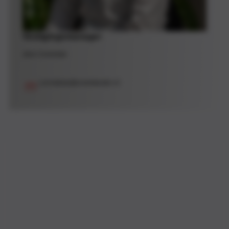
Vestigingsmanager
Jens Corveleijn
j.corveleijn@ursembarten.nl