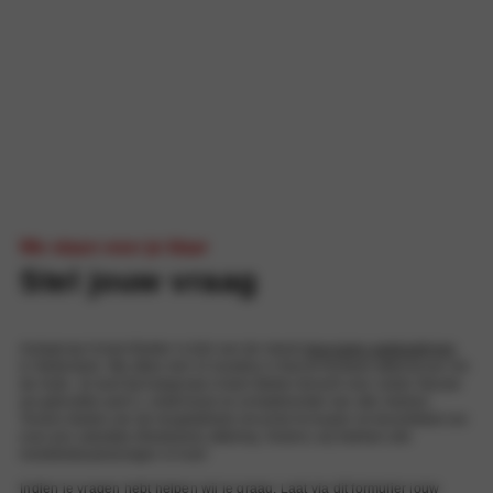
We staan voor je klaar
Stel jouw vraag
Autogroep Ursem Barten is één van de meest
duurzame autobedrijven
in Nederland. Wij zitten met 13 locaties in Noord-Holland altijd bij jou om
de hoek. Je kunt bij Autogroep Ursem Barten terecht voor zowel nieuwe
als gebruikte auto’s, onderhoud en schadeherstel van alle merken.
Tevens bieden we de mogelijkheid om privé te leasen en beschikken we
over een zakelijke (fleetsales) afdeling. Kortom, wij hebben alle
mobiliteitsoplossingen in huis!
Indien je vragen hebt helpen wij je graag. Laat via dit formulier jouw