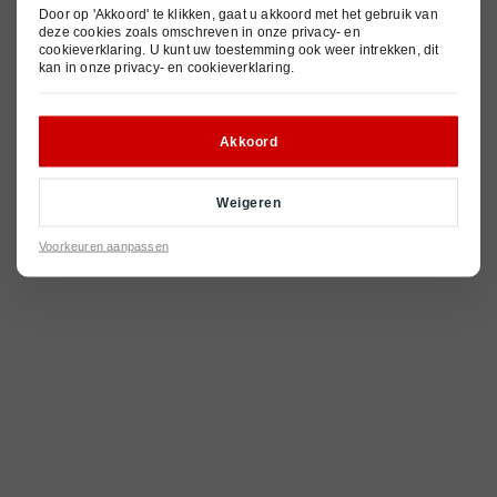
© 2026
Privacy- en cookieverklaring
Pechhulp
Nieuws
Door op 'Akkoord' te klikken, gaat u akkoord met het gebruik van
Algemene voorwaarden
deze cookies zoals omschreven in onze
privacy- en
cookieverklaring
. U kunt uw toestemming ook weer intrekken, dit
Contact
kan in onze
privacy- en cookieverklaring
.
Akkoord
Weigeren
Voorkeuren aanpassen