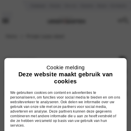
Vestigingen
Reviews
Over ons
Vacatures
Nieuws
Kennisbank
Home
Private Lease detail
Onze merken
Cookie melding
Hyundai
Auto zoeken
Deze website maakt gebruik van
cookies
Mitsubishi
Voorraad nieuw
Services
Nissan
Occasions
We gebruiken cookies om content en advertenties te
Onderhoud
Ursem Barten
personaliseren, om functies voor social media te bieden en om ons
Omoda
websiteverkeer te analyseren. Ook delen we informatie over uw
Elektrische auto's
Werkplaatsafspraak
Vestigingen
gebruik van onze site met onze partners voor social media,
adverteren en analyse. Deze partners kunnen deze gegevens
Jaecoo
Hybride auto's
Inruilwaarde berekenen
Over ons
combineren met andere informatie die u aan ze heeft verstrekt of
die ze hebben verzameld op basis van uw gebruik van hun
Alle modellen
Autoschade
Vacatures
services.