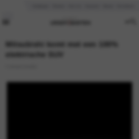
Vestigingen
Reviews
Over ons
Vacatures
Nieuws
Kennisbank
Mitsubishi komt met een 100%
elektrische SUV
5 minuten leestijd