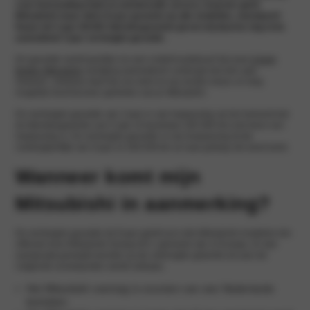
voor betrouwbaarheid en uitstekende service. Daarom geeft
Mitsubishi maar liefst 8 jaar garantie op alle modellen, standaard!
Naast de 5 jaar BASIS fabrieksgarantie geven wij daarna nog eens
aanvullend 3 jaar verlengde garantie.
De garantie wordt jaarlijks na een onderhoudsbeurt bij jouw
Ursem
Barten Mitsubishi
vestiging automatisch verlengd met een jaar.
Gewoon, omdat je klant bij ons bent en wij vinden dat je zo lang
mogelijk moet kunnen genieten van je Mitsubishi.
De verlengde garantie van 3 jaar is van toepassing op het moment dat
de fabrieksgarantie van 5 jaar of maximaal 100.000 km niet meer van
toepassing is. De verlengde garantie is van toepassing tot de
voertuigleeftijd van 8 jaar of 160.000 km al naar gelang het eerst komt.
Wanneer komt mijn
Mitsubishi in aanmerking?
De verlengde garantie tot 8 jaar geldt voor alle Mitsubishi modellen die
officieel door Mitsubishi Europa B.V. geleverd zijn in Europa. Er kan
aanspraak gemaakt worden op de verlengde garantie als aan de
volgende voorwaarden wordt voldaan;
Het Mitsubishi voertuig is voorzien van een Nederlands
kenteken.