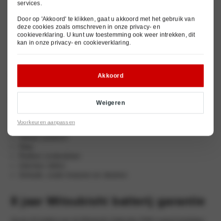
services.
Stuurinrichting
Remsysteem
Door op 'Akkoord' te klikken, gaat u akkoord met het gebruik van
Airconditioning en verwarming
deze cookies zoals omschreven in onze
privacy- en
Elektrisch systeem
cookieverklaring
. U kunt uw toestemming ook weer intrekken, dit
kan in onze
privacy- en cookieverklaring
.
Hybride aandrijving
HV aandrijfaccu
Wat valt er o.a. niet onder de
Akkoord
garantie:
Weigeren
Onderhoud en slijtage onderdelen
Voorkeuren aanpassen
Vloeistoffen & smeermiddelen
Uitlaat systeem
Glas
Rubber onderdelen
Interieur delen
Schade, zoals krassen en deuken
8 jaar Mitsubishi batterij garantie
Op de HV batterij van de Mitsubishi Outlander PHEV (vanaf modeljaar