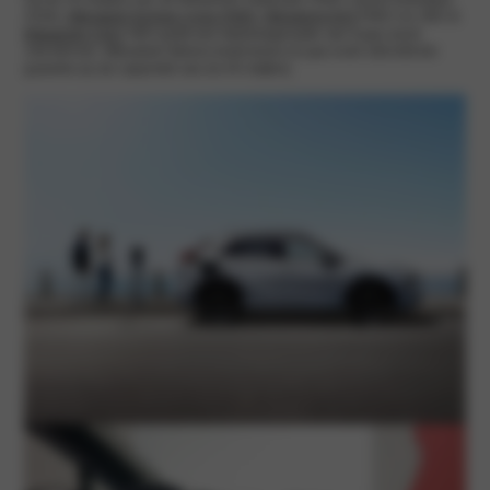
2016),
Mitsubishi Eclipse Cross PHEV
,
Mitsubishi ASX
PHEV en HEV &
Mitsubishi COLT
HEV geldt een fabrieksgarantie van 8 jaar en/of
160.000 km. Mitsubishi Motors biedt tevens 8 jaar en/of 160.000 km
garantie op de capaciteit van de HV batterij.