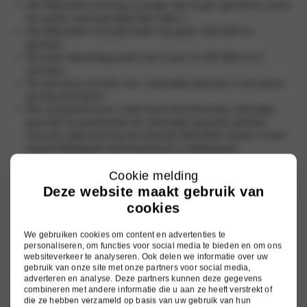
Het Mitsubishi voertuig is jonger dan 8 jaar gerekend vanaf
de eerste verkoop/registratie datum.
Het Mitsubishi voertuig heeft nog geen 160.000 km
gereden.
De basis fabrieksgarantie van 5 jaar of 100.000 km is
verlopen.
De aanvang controle voor verlengde garantie is met goed
gevolg doorlopen.
Het voorgeschreven onderhoud bij toetreding verlengde
garantie en gedurende de verlengde garantie periode
is/wordt uitgevoerd bij de erkende Mitsubishi dealer of een
erkend Mitsubishi servicecentrum in Nederland.
Cookie melding
Je hebt o.a. garantie op:
Deze website maakt gebruik van
cookies
Motor
Brandstofsysteem
We gebruiken cookies om content en advertenties te
Koelsysteem
personaliseren, om functies voor social media te bieden en om ons
Handgeschakelde versnellingsbak
websiteverkeer te analyseren. Ook delen we informatie over uw
Automatische transmissie
gebruik van onze site met onze partners voor social media,
Tussenbak en differentieel
adverteren en analyse. Deze partners kunnen deze gegevens
Aandrijflijn
combineren met andere informatie die u aan ze heeft verstrekt of
die ze hebben verzameld op basis van uw gebruik van hun
Wielophanging