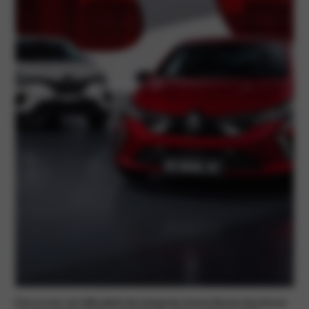
Kies je voor een Mitsubishi bij Autogroep Ursem Barten dan kies je