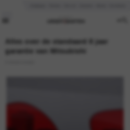
Vestigingen
Reviews
Over ons
Vacatures
Nieuws
Kennisbank
Alles over de standaard 8 jaar
garantie van Mitsubishi
8 minuten leestijd