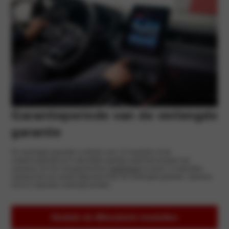
Garantieperiode van de verlengde
garantie
De verlengde garantie is steeds voor 12 maanden of de
onderhoudsinterval in kilometers geldig vanaf het moment van
aanvang. Als het voorgeschreven
onderhoud
na deze 12 maanden
opnieuw bij ons wordt uitgevoerd kan de verlengde garantie opnieuw
met 12 maanden verlengd worden.
Ontdek de Mitsubishi modellen