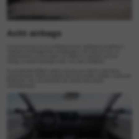
Acht airbags
De bescherming van de inzittenden bij een zijdelingse aanrijding is
verbeterd met doelgerichte versterkingen in de body, de voor- en
achterportieren en de B-stijlen. De IONIQ 5 is voorzien van acht
airbags, inclusief zijairbags achter, voor meer veiligheid.
De vernieuwde IONIQ 5 wordt in de loop van maart in Zuid-Korea
geïntroduceerd. Daarna volgt de uitrol naar andere markten, waaronder
Nederland. Over de introductie hier worden later details
bekendgemaakt.