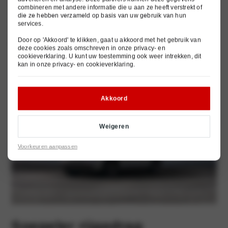
(HOD) stuurwiel, Lane Keeping Assist 2, Remote Smart Parking Assist 2
combineren met andere informatie die u aan ze heeft verstrekt of
(RSPA 2) en Forward/Side/Reverse Parking Collision-avoidance Assist
die ze hebben verzameld op basis van uw gebruik van hun
(PCA-F/S/R). Bovendien maken nu door veel klanten gewenste features
services.
deel uit van de uitrusting, zoals het Intelligent Front-lighting System
(IFS), Digital Key 2, Built-In Cam 2 en de op afstand bedienbare
Door op 'Akkoord' te klikken, gaat u akkoord met het gebruik van
neerklapbare achterbank.
deze cookies zoals omschreven in onze
privacy- en
cookieverklaring
. U kunt uw toestemming ook weer intrekken, dit
kan in onze
privacy- en cookieverklaring
.
Akkoord
Weigeren
Voorkeuren aanpassen
Soepeler rijgedrag