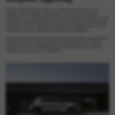
Andere schokdempers moeten voor meer rijcomfort zorgen door
trillingen van het wegdek weg te filteren. Dat levert een soepeler
rijgedrag op. De verbindingsbalk tussen de veerpoten is steviger en dat
resulteert in minder trillingen in het stuurwiel. Verder zijn versterkingen
aangebracht bij de achterwielophanging en de onderste delen van de
carrosserie voor een stabielere en preciezere wegligging.
Tegelijk is de carrosserie stijver gemaakt om resonantie van geluid met
lage frequenties en het toch al geringe aandrijfgeluid nog verder te
verlagen. Ook extra isolatiemateriaal rond de elektromotor achterin
draagt bij aan meer rust in het interieur.