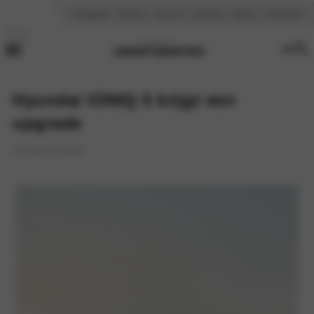
Vestigingen
Reviews
Over ons
Vacatures
Nieuws
Kennisbank
Hyundai IONIQ 5 krijgt een
upgrade
4 minuten leestijd