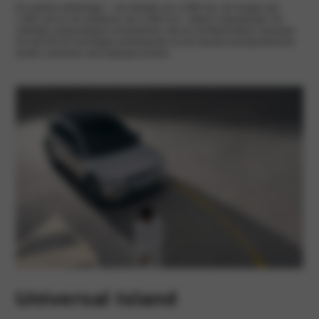
De andere afmetingen – de breedte van 1.890 mm, de hoogte van
1.605 mm en de wielbasis van 3.000 mm – blijven ongewijzigd. De
uiterlijke aanpassingen verminderen ook de luchtweerstand, waaraan
de met 50 mm verlengde achterspoiler en de nieuwe aerodynamische
wielen eveneens een bijdrage leveren.
Universal Island