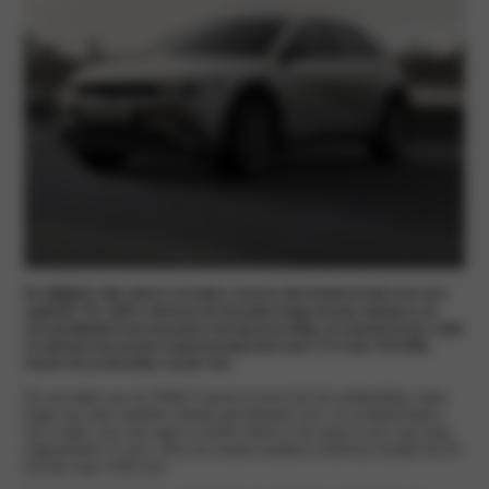
De
IONIQ 5
rijdt alweer eventjes rond en dat betekent tijd voor een
upgrade. De 100% elektrische Hyundai krijgt nieuwe bumpers en
een gewijzigd front waardoor hij nog krachtiger en dynamischer oogt
en dankzij een grotere batterijcapaciteit (van 77,4 naar 84 kWh)
neemt de actieradius verder toe.
De voorzijde van de IONIQ 5 sprak al enorm tot de verbeelding, maar
krijgt nog meer karakter dankzij gerestylede voor- en achterbumpers.
Die zorgen voor een lage en brede stand op de weg en een nog meer
uitgesproken V-vorm. Door de nieuwe bumpers neemt de lengte met 20
mm toe naar 4.655 mm.