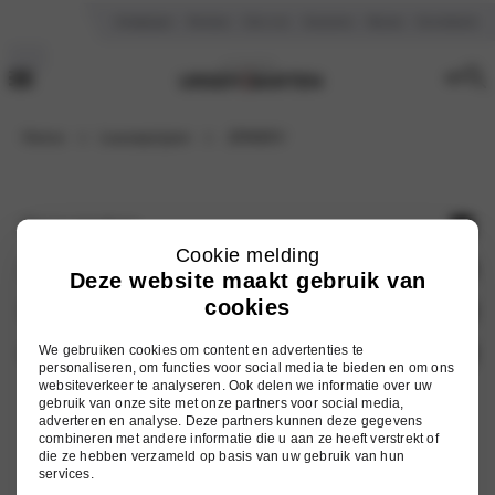
Vestigingen
Reviews
Over ons
Vacatures
Nieuws
Kennisbank
Home
Leaseprijzen
JDN68V
Onze merken
Cookie melding
Hyundai
Auto zoeken
Deze website maakt gebruik van
cookies
Mitsubishi
Voorraad nieuw
Services
Nissan
Occasions
We gebruiken cookies om content en advertenties te
Onderhoud
Ursem Barten
personaliseren, om functies voor social media te bieden en om ons
Omoda
websiteverkeer te analyseren. Ook delen we informatie over uw
Elektrische auto's
Werkplaatsafspraak
Vestigingen
gebruik van onze site met onze partners voor social media,
adverteren en analyse. Deze partners kunnen deze gegevens
Jaecoo
Hybride auto's
Inruilwaarde berekenen
Over ons
combineren met andere informatie die u aan ze heeft verstrekt of
die ze hebben verzameld op basis van uw gebruik van hun
Alle modellen
Autoschade
Vacatures
services.