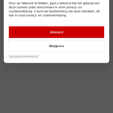
© 2026
Privacy- en cookieverklaring
Pechhulp
Nieuws
Door op 'Akkoord' te klikken, gaat u akkoord met het gebruik van
Algemene voorwaarden
deze cookies zoals omschreven in onze
privacy- en
cookieverklaring
. U kunt uw toestemming ook weer intrekken, dit
Contact
kan in onze
privacy- en cookieverklaring
.
Akkoord
Weigeren
Voorkeuren aanpassen