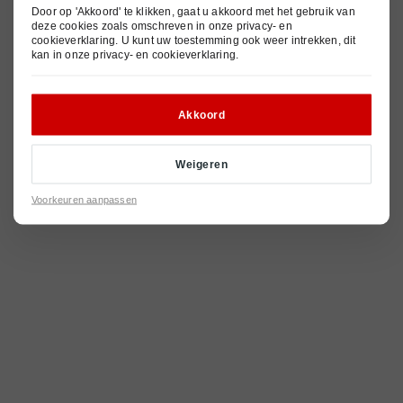
© 2026
Privacy- en cookieverklaring
Pechhulp
Nieuws
Door op 'Akkoord' te klikken, gaat u akkoord met het gebruik van
Algemene voorwaarden
deze cookies zoals omschreven in onze
privacy- en
cookieverklaring
. U kunt uw toestemming ook weer intrekken, dit
Contact
kan in onze
privacy- en cookieverklaring
.
Akkoord
Weigeren
Voorkeuren aanpassen