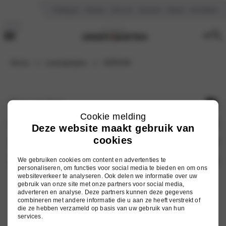
Vestigingen
Reviews
Over ons
Vacatures
Nieuws
Kennisbank
Home
Leaseprijzen
HZR16K
Onze merken
Cookie melding
Hyundai
Auto zoeken
Deze website maakt gebruik van
cookies
Mitsubishi
Voorraad nieuw
Services
Nissan
Occasions
We gebruiken cookies om content en advertenties te
Onderhoud
Ursem Barten
personaliseren, om functies voor social media te bieden en om ons
Omoda
websiteverkeer te analyseren. Ook delen we informatie over uw
Elektrische auto's
Werkplaatsafspraak
Vestigingen
gebruik van onze site met onze partners voor social media,
adverteren en analyse. Deze partners kunnen deze gegevens
Jaecoo
Hybride auto's
Inruilwaarde berekenen
Over ons
combineren met andere informatie die u aan ze heeft verstrekt of
die ze hebben verzameld op basis van uw gebruik van hun
Alle modellen
Autoschade
Vacatures
services.