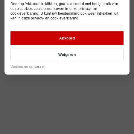
© 2026
Privacy- en cookieverklaring
Pechhulp
Nieuws
Door op 'Akkoord' te klikken, gaat u akkoord met het gebruik van
Algemene voorwaarden
deze cookies zoals omschreven in onze
privacy- en
cookieverklaring
. U kunt uw toestemming ook weer intrekken, dit
Contact
kan in onze
privacy- en cookieverklaring
.
Akkoord
Weigeren
Voorkeuren aanpassen