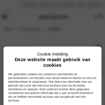
Vestigingen
Reviews
Over ons
Vacatures
Nieuws
Kennisbank
Home
Leaseprijzen
GDB58N
Onze merken
Cookie melding
Hyundai
Auto zoeken
Deze website maakt gebruik van
cookies
Mitsubishi
Voorraad nieuw
Services
Nissan
Occasions
We gebruiken cookies om content en advertenties te
Onderhoud
Ursem Barten
personaliseren, om functies voor social media te bieden en om ons
Omoda
websiteverkeer te analyseren. Ook delen we informatie over uw
Elektrische auto's
Werkplaatsafspraak
Vestigingen
gebruik van onze site met onze partners voor social media,
adverteren en analyse. Deze partners kunnen deze gegevens
Jaecoo
Hybride auto's
Inruilwaarde berekenen
Over ons
combineren met andere informatie die u aan ze heeft verstrekt of
die ze hebben verzameld op basis van uw gebruik van hun
Alle modellen
Autoschade
Vacatures
services.