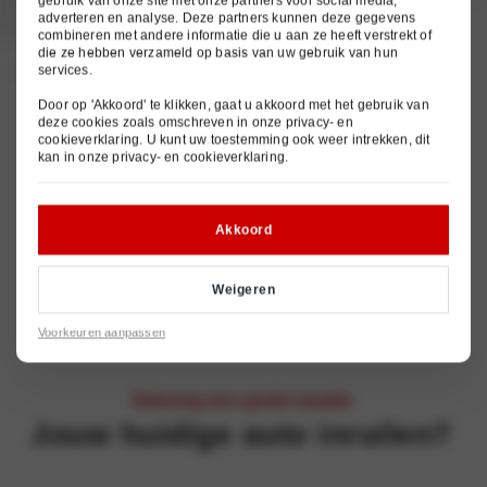
gebruik van onze site met onze partners voor social media,
adverteren en analyse. Deze partners kunnen deze gegevens
combineren met andere informatie die u aan ze heeft verstrekt of
die ze hebben verzameld op basis van uw gebruik van hun
services.
Door op 'Akkoord' te klikken, gaat u akkoord met het gebruik van
deze cookies zoals omschreven in onze
privacy- en
cookieverklaring
. U kunt uw toestemming ook weer intrekken, dit
kan in onze
privacy- en cookieverklaring
.
Akkoord
Weigeren
Voorkeuren aanpassen
Ontvang een gratis taxatie
Jouw huidige auto inruilen?