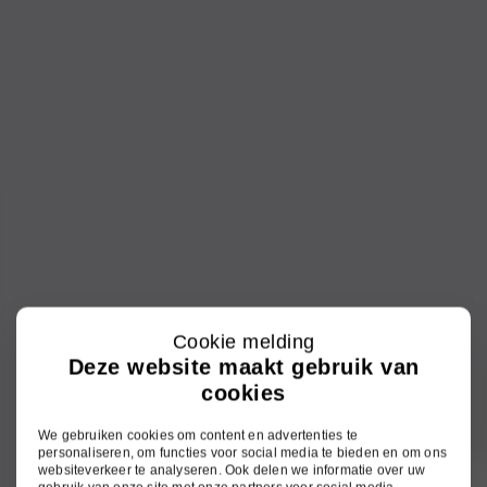
Cookie melding
Deze website maakt gebruik van
cookies
We gebruiken cookies om content en advertenties te
personaliseren, om functies voor social media te bieden en om ons
websiteverkeer te analyseren. Ook delen we informatie over uw