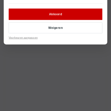
Akkoord
Weigeren
Voorkeuren aanpassen