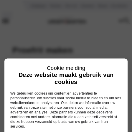
Vestigingen
Reviews
Over ons
Vacatures
Nieuws
Kennisbank
Proefrit maken
Cookie melding
Aanhef
Deze website maakt gebruik van
heer
cookies
mevrouw
We gebruiken cookies om content en advertenties te
personaliseren, om functies voor social media te bieden en om ons
Voornaam
websiteverkeer te analyseren. Ook delen we informatie over uw
gebruik van onze site met onze partners voor social media,
adverteren en analyse. Deze partners kunnen deze gegevens
combineren met andere informatie die u aan ze heeft verstrekt of
die ze hebben verzameld op basis van uw gebruik van hun
(Vereist)
Achternaam
services.