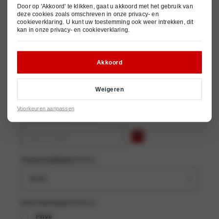
Door op 'Akkoord' te klikken, gaat u akkoord met het gebruik van
deze cookies zoals omschreven in onze
privacy- en
cookieverklaring
. U kunt uw toestemming ook weer intrekken, dit
kan in onze
privacy- en cookieverklaring
.
(Vereist)
E-mailadres
Akkoord
(Vereist)
Telefoonnummer
Weigeren
Voorkeuren aanpassen
(Vereist)
Voorkeursdatum
(Vereist)
Voorkeurstijdstip
(Vereist)
Deze aanvraag is
Privé