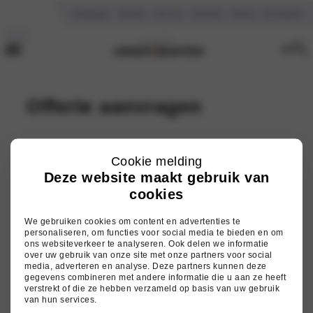
Vestigingen
Reviews
Over ons
Vacatures
Nieuws
Kennisbank
Offerte aanvragen
(Vereist)
Cookie melding
Naam
Deze website maakt gebruik van
cookies
Voornaam
We gebruiken cookies om content en advertenties te
personaliseren, om functies voor social media te bieden en om
ons websiteverkeer te analyseren. Ook delen we informatie
over uw gebruik van onze site met onze partners voor social
Tussenvoegsel
media, adverteren en analyse. Deze partners kunnen deze
gegevens combineren met andere informatie die u aan ze heeft
verstrekt of die ze hebben verzameld op basis van uw gebruik
van hun services.