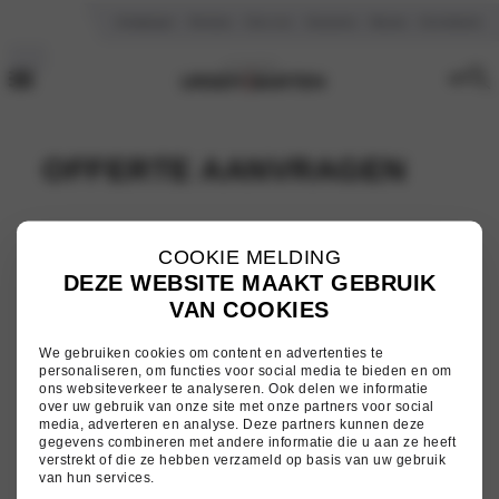
Vestigingen
Reviews
Over ons
Vacatures
Nieuws
Kennisbank
OFFERTE AANVRAGEN
(Vereist)
COOKIE MELDING
Naam
DEZE WEBSITE MAAKT GEBRUIK
VAN COOKIES
Voornaam
We gebruiken cookies om content en advertenties te
personaliseren, om functies voor social media te bieden en om
ons websiteverkeer te analyseren. Ook delen we informatie
over uw gebruik van onze site met onze partners voor social
Tussenvoegsel
media, adverteren en analyse. Deze partners kunnen deze
gegevens combineren met andere informatie die u aan ze heeft
verstrekt of die ze hebben verzameld op basis van uw gebruik
van hun services.