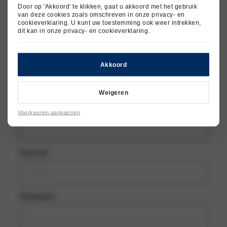
Achternaam
Door op 'Akkoord' te klikken, gaat u akkoord met het gebruik
van deze cookies zoals omschreven in onze
privacy- en
(Vereist)
E-mailadres
cookieverklaring
. U kunt uw toestemming ook weer intrekken,
dit kan in onze
privacy- en cookieverklaring
.
Akkoord
(Vereist)
Telefoonnummer
Weigeren
Straatnaam en huisnummer
Voorkeuren aanpassen
Postcode
Woonplaats