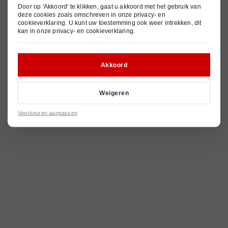
© 2026
Privacy- en cookieverklaring
Pechhulp
Nieuws
Door op 'Akkoord' te klikken, gaat u akkoord met het gebruik van
Algemene voorwaarden
deze cookies zoals omschreven in onze
privacy- en
cookieverklaring
. U kunt uw toestemming ook weer intrekken, dit
Contact
kan in onze
privacy- en cookieverklaring
.
Akkoord
Weigeren
Voorkeuren aanpassen