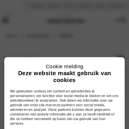
Vestigingen
Reviews
Over ons
Vacatures
Nieuws
Kennisbank
Home
Leaseprijzen
JBK98J
Onze merken
Cookie melding
Hyundai
Auto zoeken
Deze website maakt gebruik van
cookies
Mitsubishi
Voorraad nieuw
Services
Nissan
Occasions
We gebruiken cookies om content en advertenties te
Onderhoud
Ursem Barten
personaliseren, om functies voor social media te bieden en om ons
Omoda
websiteverkeer te analyseren. Ook delen we informatie over uw
Elektrische auto's
Werkplaatsafspraak
Vestigingen
gebruik van onze site met onze partners voor social media,
adverteren en analyse. Deze partners kunnen deze gegevens
Jaecoo
Hybride auto's
Inruilwaarde berekenen
Over ons
combineren met andere informatie die u aan ze heeft verstrekt of
die ze hebben verzameld op basis van uw gebruik van hun
Alle modellen
Autoschade
Vacatures
services.