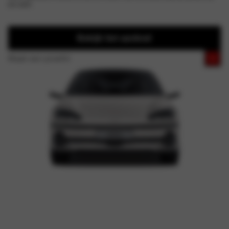
jou past.
Bekijk het aanbod
Maak een proefrit